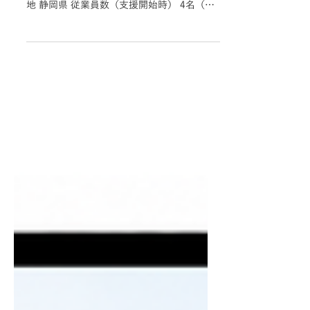
6月24日
【工務店】ハローワークのみの採用か
ら脱却。3年の採用計画を1年で前倒し
達成。70名超の応募から13名採用！
山本建築さま リクルートサイト 支援期
間：2024年5月～ 採用成果 業種 工務店 所在
地 静岡県 従業員数（支援開始時） 4名（職
人3名・企画兼総務1名） 採用支援の結果 応
募70名以上 採用13名（目標を1年で前倒し
達成！） 元々の採用課題 事業拡大をしてい
きたいが、ハローワーク以外のやり方がわか
らない・・・ 静岡県下田市に拠点を置く株
式会社山本建築さま。新築住宅・リノベーシ
ョン・店舗/宿泊施設まで幅広く手がけ、完
全オーダーメイドの家づくりと地域密着のス
タンスが強みです。 紹介案件が多く受注率
も高い一方で、企画から見積もりまでの工程
を社長1名で対応している状況でした。 増え
続けるお客様に対応するためには、人材の採
用が絶対条件。 特に、採用競争率が高い施