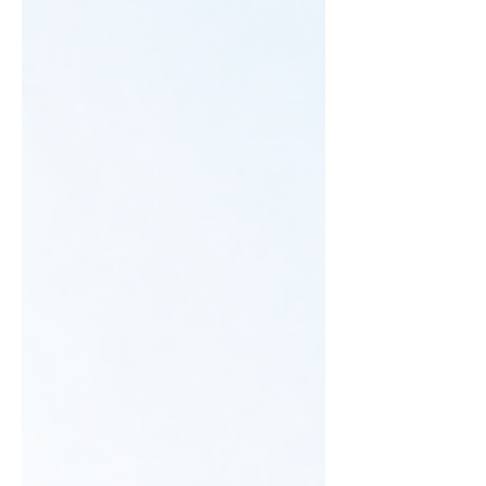
工管理の経験者採用が急務でした。 しか
し、これまでの採用はハローワークのみ。知
人や外注先の職人さんが入社してくれるケー
スが中心で、採用活動としての仕組みはほぼ
整っていませんでした。 また、3年後には現
在の5名から15名規模（施工管理3名・企画2
名・現場7〜8名）への拡大も見据えてお
り、単発の採用