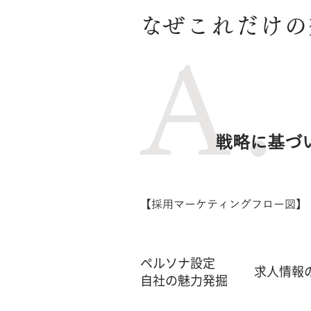
​なぜこれだけ
​A.
戦略に基づ
​【採用マーケティングフロー図】
ペルソナ設定
​求人情報
​自社の魅力発掘