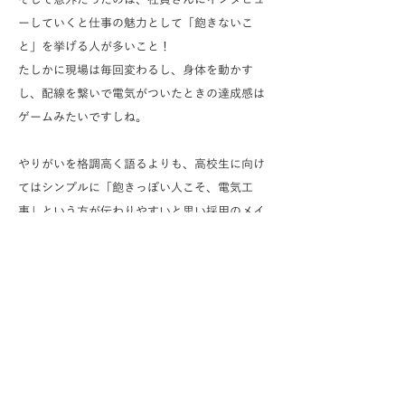
そして意外だったのは、社員さんにインタビュ
ーしていくと仕事の魅力として「飽きないこ
と」を挙げる人が多いこと！
たしかに現場は毎回変わるし、身体を動かす
し、配線を繋いで電気がついたときの達成感は
ゲームみたいですしね。
やりがいを格調高く語るよりも、高校生に向け
てはシンプルに「飽きっぽい人こそ、電気工
事」という方が伝わりやすいと思い採用のメイ
ンメッセージにしました。
サイトを公開してからは会社見学の問い合わせ
が増え、半年後には中途で新入社員さんも1名ご
入社されました。