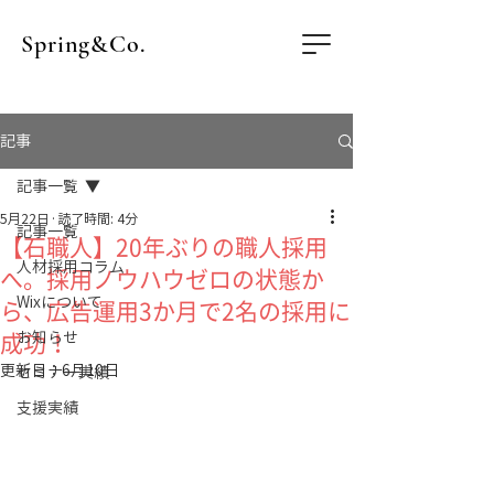
Spring&Co.
記事
記事一覧
5月22日
読了時間: 4分
記事一覧
【石職人】20年ぶりの職人採用
人材採用コラム
へ。採用ノウハウゼロの状態か
Wixについて
ら、広告運用3か月で2名の採用に
お知らせ
成功！
更新日：
6月10日
セミナー実績
支援実績