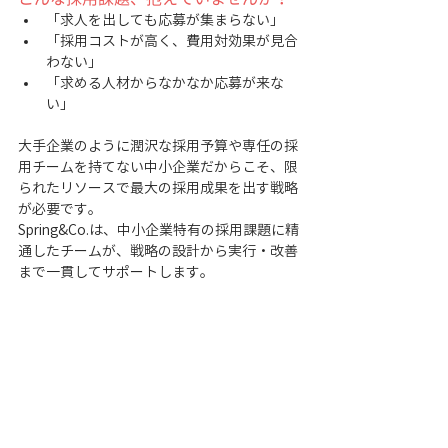
「求人を出しても応募が集まらない」
「採用コストが高く、費用対効果が見合
わない」
「求める人材からなかなか応募が来な
い」
大手企業のように潤沢な採用予算や専任の採
用チームを持てない中小企業だからこそ、限
られたリソースで最大の採用成果を出す戦略
が必要です。
Spring&Co.は、中小企業特有の採用課題に精
通したチームが、戦略の設計から実行・改善
まで一貫してサポートします。
支援実績
運送業・製造業・建設業・商社・小売業・サ
ービス業・宿泊業など、幅広い業種の採用支
援を手がけてきました。企業ごとの強みを丁
寧に整理し、求職者に届く採用マーケティン
グを通じて採用成功へと導きます。
⇒これまでの支援実績は
こちら