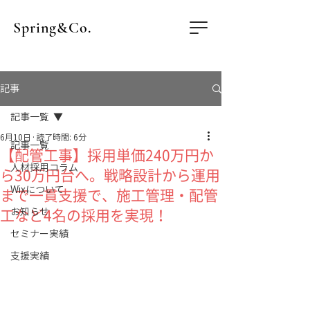
Spring&Co.
記事
記事一覧
6月10日
読了時間: 6分
記事一覧
【配管工事】採用単価240万円か
人材採用コラム
ら30万円台へ。戦略設計から運用
Wixについて
まで一貫支援で、施工管理・配管
お知らせ
工など4名の採用を実現！
セミナー実績
支援実績