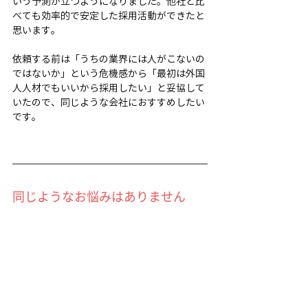
いう予測が立つようになりました。他社と比
べても効率的で安定した採用活動ができたと
思います。
依頼する前は「うちの業界には人がこないの
ではないか」という危機感から「最初は外国
人人材でもいいから採用したい」と妥協して
いたので、同じような会社におすすめしたい
です。
同じようなお悩みはありません
か？
Spring&Co.は、石川県金沢市を拠点に、
中小企業の採用支援に特化した採用コンサル
ティング・採用マーケティング支援
を提供し
ています。
対応エリアは北陸エリア（石川県・富山県・