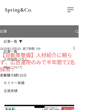
Spring&Co.
記事
記事一覧
2025年12月5日
読了時間: 3分
記事一覧
【自動車整備】人材紹介に頼ら
人材採用コラム
ず、広告運用のみで半年間で2名
Wixについて
採用！
お知らせ
更新日：
6月10日
セミナー実績
支援実績