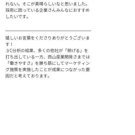
れない。そこが素晴らしいなと思いました。
採用に困っている企業さんみんなにおすすめ
したいです。
嬉しいお言葉をくださりありがとうございま
す！
３C分析の結果、多くの他社が「稼げる」を
打ち出している一方、西山産業開発さまでは
「働きやすさ」を勝ち筋にしてマーケティン
グ施策を実施したことが成果につながった要
因だと考えております。
通常の広告代理店ではなかなか３C分析を徹
底的にやったうえで広告運用するというのは
難しいため、当社だからこその採用コンサル
ティング＆採用マーケティング施策の制作運
用という強みが活かせたと思います。
#採用激ムズ職種
#採用サイト制作
タグ：